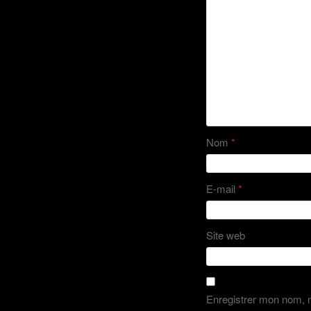
Nom
*
E-mail
*
Site web
Enregistrer mon nom, m