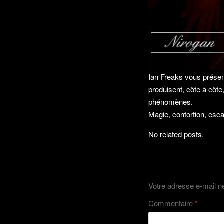
Ian Freaks vous présen
produisent, côte à côt
phénomènes.
Magie, contortion, esc
No related posts.
Laisser un 
Votre adresse e-mail n
Commentaire
*