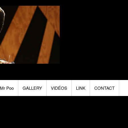
Mr Poo
GALLERY
VIDÉOS
LINK
CONTACT
eaks l’incroyable