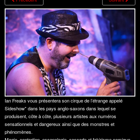
g
a
t
i
o
n
Ian Freaks vous présentera son cirque de l’étrange appelé
Sideshow* dans les pays anglo-saxons dans lequel se
produisent, côte à côte, plusieurs artistes aux numéros
sensationnels et dangereux ainsi que des monstres et
phénomènes.
Magie, contortion, escapologie, cascade et fakirisme comique